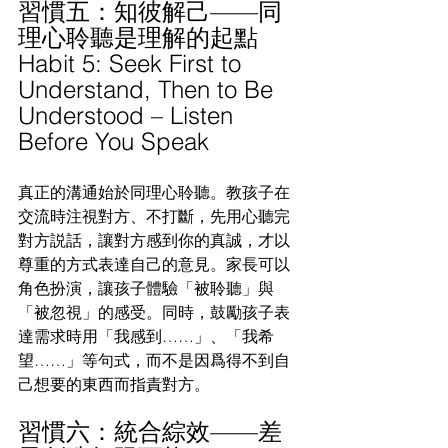
習慣五：知彼解己——同
理心聆聽是理解的起點
Habit 5: Seek First to 
Understand, Then to Be 
Understood – Listen 
Before You Speak
真正的溝通始於同理心聆聽。教孩子在
交流時注視對方、不打斷，先用心聽完
對方説話，讓對方感到你的真誠，才以
尊重的方式表達自己的意見。家長可以
角色扮演，讓孩子體驗「被聆聽」與
「被忽視」的感受。同時，鼓勵孩子表
達需求時用「我感到……」、「我希
望……」等句式，而不是因爲得不到自
己想要的東西而指責對方。
習慣六：統合綜效——差