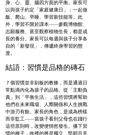
身、心、靈、腦四方面的平衡。家長可
以與孩子約定「家庭健康日」：一起做
飯、爬山、早睡、學習新技能等。此
外，學習不限於課本——參觀博物館、
志願服務、甚至觀察植物生長，都是成
長的養分。家長可以每週與孩子分享各
自的「新發現」，傳遞終身學習的態
度。
結語：習慣是品格的磚石
７個習慣並非刻板的教條，而是通過日
常點滴內化為孩子的品格。從「主動負
責」到「平衡生活」，這些習慣將幫助
他們在未來職場、人際關係和人生挑戰
中游刃有餘。家長的角色，是成為榜樣
而非監工——當孩子看到父母也在踐行
這些原則時，改變便悄然發生。播下習
慣的種子，收穫的將是獨立、堅韌且充