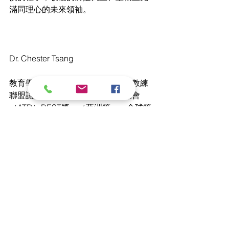
滿同理心的未來領袖。
Dr. Chester Tsang
教育學博士、工商管理碩士，國際教練
聯盟認證教練。榮獲「人才發展協會
（ATD）BEST獎」（亞洲第一、全球第
二）、三度榮獲「香港管理協會卓越培
訓金獎」，具備美國，東南亞及中國內
地跨國企業培訓經驗。曾任港鐵學習發
展主管，致力將領導力策略轉化為家庭
教養實戰工具，推動「People 
influence People 以人影響人」的品格
培育理念。
Source: 