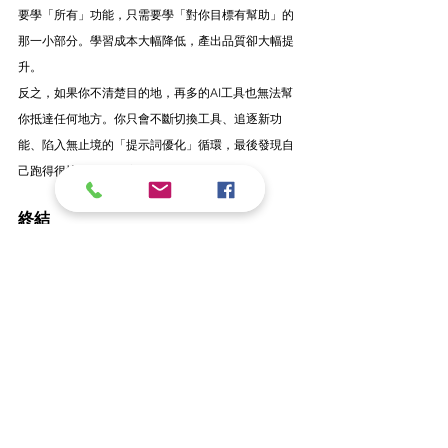
要學「所有」功能，只需要學「對你目標有幫助」的
那一小部分。學習成本大幅降低，產出品質卻大幅提
升。
反之，如果你不清楚目的地，再多的AI工具也無法幫
你抵達任何地方。你只會不斷切換工具、追逐新功
能、陷入無止境的「提示詞優化」循環，最後發現自
己跑得很快，卻在迷宮中繞圈。
終結
在這個人人焦慮的AI時代，最稀缺的能力不是「學得
快」，而是「想得清楚」。資訊爆炸的時候，安靜思
考反而成了最大的競爭優勢。先問自己：我要去哪
裡？再問：AI能怎麼幫我？
別讓AI定義你的方向。讓你的目標，決定如何使用
AI。
時間會流逝，技術會更迭，但一個清晰的目標，永遠