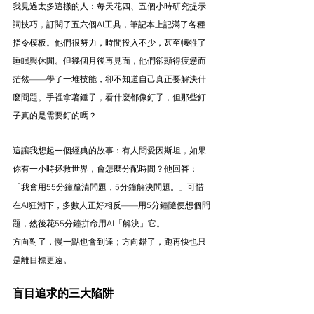
我見過太多這樣的人：每天花四、五個小時研究提示
詞技巧，訂閱了五六個AI工具，筆記本上記滿了各種
指令模板。他們很努力，時間投入不少，甚至犧牲了
睡眠與休閒。但幾個月後再見面，他們卻顯得疲憊而
茫然——學了一堆技能，卻不知道自己真正要解決什
麼問題。手裡拿著錘子，看什麼都像釘子，但那些釘
子真的是需要釘的嗎？
這讓我想起一個經典的故事：有人問愛因斯坦，如果
你有一小時拯救世界，會怎麼分配時間？他回答：
「我會用55分鐘釐清問題，5分鐘解決問題。」可惜
在AI狂潮下，多數人正好相反——用5分鐘隨便想個問
題，然後花55分鐘拼命用AI「解決」它。
方向對了，慢一點也會到達；方向錯了，跑再快也只
是離目標更遠。
盲目追求的三大陷阱