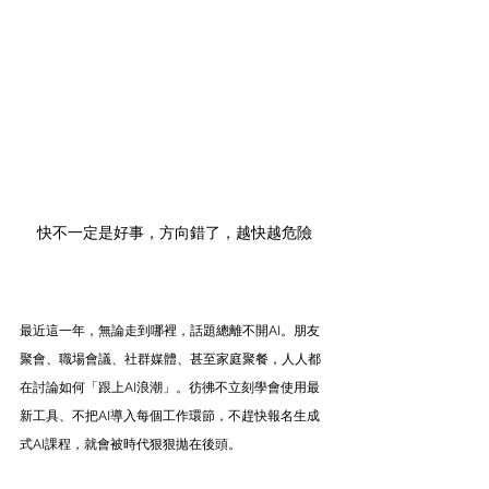
快不一定是好事，方向錯了，越快越危險
最近這一年，無論走到哪裡，話題總離不開AI。朋友
聚會、職場會議、社群媒體、甚至家庭聚餐，人人都
在討論如何「跟上AI浪潮」。彷彿不立刻學會使用最
新工具、不把AI導入每個工作環節，不趕快報名生成
式AI課程，就會被時代狠狠拋在後頭。