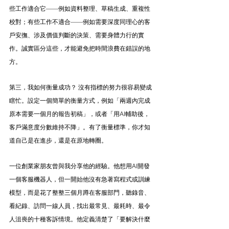
些工作適合它——例如資料整理、草稿生成、重複性
校對；有些工作不適合——例如需要深度同理心的客
戶安撫、涉及價值判斷的決策、需要身體力行的實
作。誠實區分這些，才能避免把時間浪費在錯誤的地
方。
第三，我如何衡量成功？ 沒有指標的努力很容易變成
瞎忙。設定一個簡單的衡量方式，例如「兩週內完成
原本需要一個月的報告初稿」，或者「用AI輔助後，
客戶滿意度分數維持不降」。有了衡量標準，你才知
道自己是在進步，還是在原地轉圈。
一位創業家朋友曾與我分享他的經驗。他想用AI開發
一個客服機器人，但一開始他沒有急著寫程式或訓練
模型，而是花了整整三個月蹲在客服部門，聽錄音、
看紀錄、訪問一線人員，找出最常見、最耗時、最令
人沮喪的十種客訴情境。他定義清楚了「要解決什麼