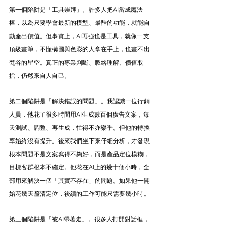
第一個陷阱是「工具崇拜」。許多人把AI當成魔法
棒，以為只要學會最新的模型、最酷的功能，就能自
動產出價值。但事實上，AI再強也是工具，就像一支
頂級畫筆，不懂構圖與色彩的人拿在手上，也畫不出
梵谷的星空。真正的專業判斷、脈絡理解、價值取
捨，仍然來自人自己。
第二個陷阱是「解決錯誤的問題」。我認識一位行銷
人員，他花了很多時間用AI生成數百個廣告文案，每
天測試、調整、再生成，忙得不亦樂乎。但他的轉換
率始終沒有提升。後來我們坐下來仔細分析，才發現
根本問題不是文案寫得不夠好，而是產品定位模糊，
目標客群根本不確定。他花在AI上的幾十個小時，全
部用來解決一個「其實不存在」的問題。如果他一開
始花幾天釐清定位，後續的工作可能只需要幾小時。
第三個陷阱是「被AI帶著走」。很多人打開對話框，