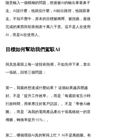
隨意輸入一個模糊的問題，然後被AI的輸出牽著鼻子
走。AI說什麼，他就信什麼；AI給出路徑，他就跟著
走。不知不覺中，原本的目標被稀釋、被扭曲，最後
完成的東西與初衷相差十萬八千里。這不是人在使用
AI，而是AI在使用人。
目標如何幫助我們駕馭AI
與其急著跟上每一波技術熱潮，不如先停下來，拿出
一張紙，回答三個問題：
第一，我最終想達成什麼結果？ 這個結果越具體越
好。不是「提升工作效率」，而是「每週節省五小時
行政時間，用來專注於客戶訪談」。不是「學會AI繪
圖」，而是「為我的電商產品產出十張風格統一的宣
傳圖，轉換率提升15%」。
第二，哪個環節AI真的幫得上忙？ AI不是萬能藥。有