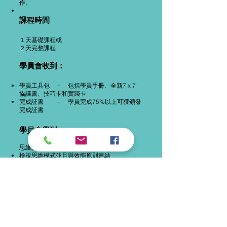
作。
課
程時間
１天基礎課程或
​２天完整課程
學
員會收到：
學員工具包 － 包括學員手冊、全新7 x 7
協議書、技巧卡和實踐卡
完成証書 － 學員完成75%以上可獲頒發
完成証書
學員會
學到:
思維與效能原則
檢視思維模式並且與效能原則連結
習慣１：主動積極
承擔責任，將注意力集中在他們能控制影響的
事務上，而不是那些能力以外的事
習慣２：以終爲始
清楚定義包括生活與事業兩方面成功的衡量指
標，詳盡規畫實現步驟