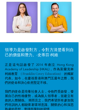
領導力是啟發對方，令對方清楚看到自
己的價值和潛力。
-史蒂芬·柯維
正是這句話啟發了 2014 年創立 Hong Kong
Academy of Leadership (HKAL)，作為富蘭克林
( Franklin Covey Education)
柯維教育
的獨家
代表。如今，在慶祝香港和澳門五週年之際，我
們的使命和決心依然堅定不移。
我們的使命是培養社會人士，令他們受啟發，發
展自己的性格優勢，成為個人領導者，並建立有
效的人際關係。 簡而言之，我們希望所有參加我
們培訓的人都能懷著環球意識、關懷的心和深思
熟慮的思想，實踐所學到的習慣。