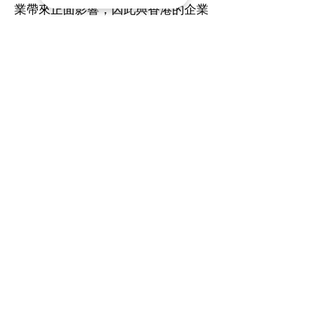
業帶來正面影響，因此與香港的企業
和教育機構合作，實施全面的領導力
發展計畫。她在「7個習慣」、LEGO
SERIOUS PLAY Method 和設計思維
方面擁有豐富的經驗和專業的認證資
格，幫助個人提升領導力。
Ann 擁有 University of Melbourne 的
商業學士學位、Monash University實
務會計碩士學位和悉尼新南威爾士大
學的教育深造文憑（資優教育）。