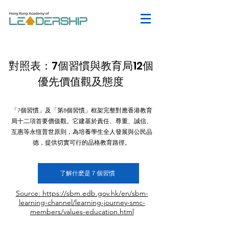
對照表：7個習慣與教育局12個
優先價值觀及態度
「7個習慣」及「第8個習慣」框架完整對應香港教育
局十二項首要價值觀。它建基於責任、尊重、誠信、
互惠等永恆普世原則，為培養學生全人發展與公民品
德，提供切實可行的品格教育路徑。
了解什麽是７個習慣
Source: https://sbm.edb.gov.hk/en/sbm-
learning-channel/learning-journey-smc-
members/values-education.html