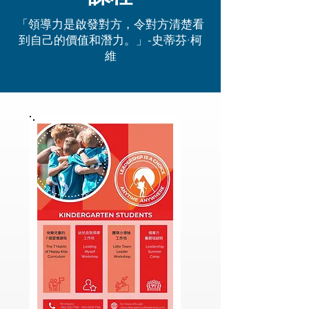
「領導力是啟發對方，令對方清楚看
到自己的價值和潛力。」-史蒂芬·柯
維