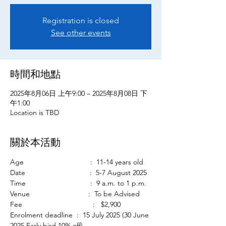
Registration is closed
See other events
時間和地點
2025年8月06日 上午9:00 – 2025年8月08日 下
午1:00
Location is TBD
關於本活動
Age                                 :  11-14 years old
Date                                :  5-7 August 2025
Time                                :  9 a.m. to 1 p.m.
Venue                             :  To be Advised
Fee                                   :   $2,900
Enrolment deadline  :  15 July 2025 (30 June 
2025 Early bird 10% off)